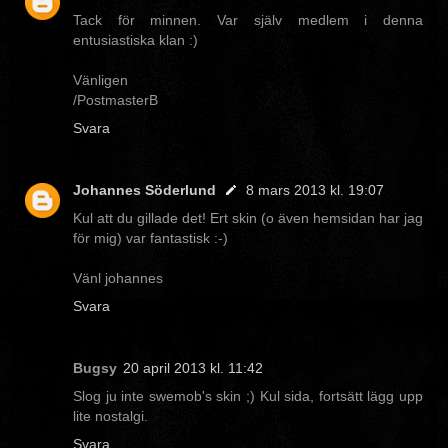
Tack för minnen. Var själv medlem i denna
entusiastiska klan :)
Vänligen
/PostmasterB
Svara
Johannes Söderlund
8 mars 2013 kl. 19:07
Kul att du gillade det! Ert skin (o även hemsidan har jag
för mig) var fantastisk :-)
Vänl johannes
Svara
Bugsy
20 april 2013 kl. 11:42
Slog ju inte swemob's skin ;) Kul sida, fortsätt lägg upp
lite nostalgi.
Svara