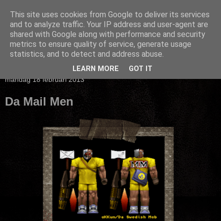
This site uses cookies from Google to deliver its services
and to analyze traffic. Your IP address and user-agent are
shared with Google along with performance and security
metrics to ensure quality of service, generate usage
statistics, and to detect and address abuse.
▼
LEARN MORE
GOT IT
måndag 18 februari 2013
Da Mail Men