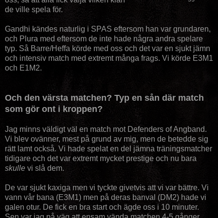
de ville spela för.
Gandhi kändes naturlig i SPAS eftersom han var grundaren,
och Plura med eftersom de inte hade några andra spelare
typ. Så Barre/Heffa körde med oss och det var en sjukt jämn
och intensiv match med extremt många frags. Vi körde E3M1
och E1M2.
Och den värsta matchen? Typ en sån där match
som gör ont i kroppen?
Jag minns väldigt väl en match mot Defenders of Angband.
Vi blev ovänner, mest på grund av mig, men de betedde sig
rätt lamt också. Vi hade spelat en del jämna träningsmatcher
tidigare och det var extremt mycket prestige och nu bara
skulle
vi slå dem.
De var sjukt kaxiga men vi tyckte givetvis att vi var bättre. Vi
vann vår bana (E3M1) men på deras banval (DM2) hade vi
galen otur. De fick en bra start och ägde oss i 10 minuter.
Sen var jag på väg att ensam vända matchen 4-5 gånger