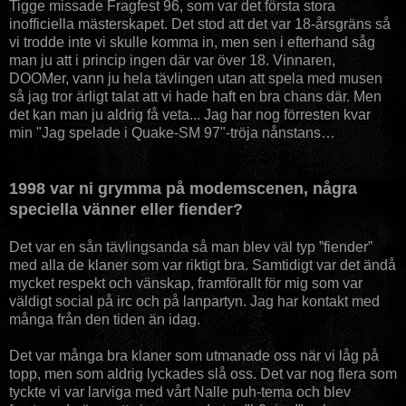
Tigge missade Fragfest 96, som var det första stora
inofficiella mästerskapet. Det stod att det var 18-årsgräns så
vi trodde inte vi skulle komma in, men sen i efterhand såg
man ju att i princip ingen där var över 18. Vinnaren,
DOOMer, vann ju hela tävlingen utan att spela med musen
så jag tror ärligt talat att vi hade haft en bra chans där. Men
det kan man ju aldrig få veta... Jag har nog förresten kvar
min "Jag spelade i Quake-SM 97"-tröja nånstans…
1998 var ni grymma på modemscenen, några
speciella vänner eller fiender?
Det var en sån tävlingsanda så man blev väl typ ”fiender”
med alla de klaner som var riktigt bra. Samtidigt var det ändå
mycket respekt och vänskap, framförallt för mig som var
väldigt social på irc och på lanpartyn. Jag har kontakt med
många från den tiden än idag.
Det var många bra klaner som utmanade oss när vi låg på
topp, men som aldrig lyckades slå oss. Det var nog flera som
tyckte vi var larviga med vårt Nalle puh-tema och blev