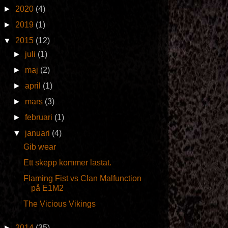
►
2020
(4)
►
2019
(1)
▼
2015
(12)
►
juli
(1)
►
maj
(2)
►
april
(1)
►
mars
(3)
►
februari
(1)
▼
januari
(4)
Gib wear
Ett skepp kommer lastat.
Flaming Fist vs Clan Malfunction
på E1M2
The Vicious Vikings
►
2014
(35)