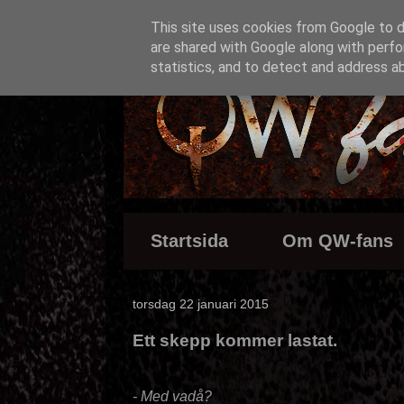
This site uses cookies from Google to de
are shared with Google along with perfo
statistics, and to detect and address a
Startsida
Om QW-fans
torsdag 22 januari 2015
Ett skepp kommer lastat.
- Med vadå?