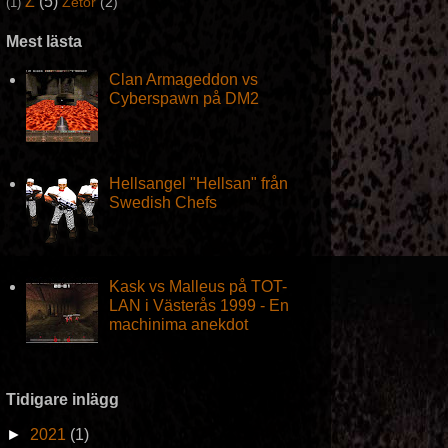
Z
(5)
Zetor
(2)
(1)
Mest lästa
Clan Armageddon vs
Cyberspawn på DM2
Hellsangel "Hellsan" från
Swedish Chefs
Kask vs Malleus på TOT-
LAN i Västerås 1999 - En
machinima anekdot
Tidigare inlägg
►
2021
(1)