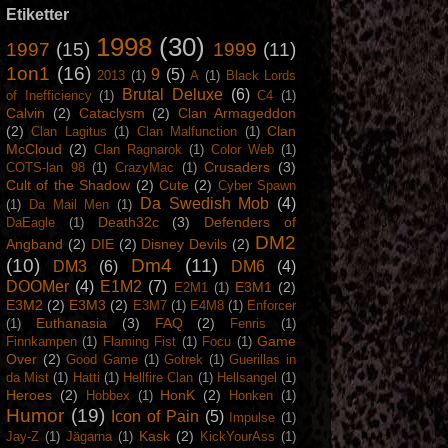
Etiketter
1998
(30)
1997
(15)
1999
(11)
1on1
(16)
9
(5)
2013
(1)
A
(1)
Black Lords
Brutal Deluxe
(6)
of Inefficiency
(1)
C4
(1)
Calvin
(2)
Cataclysm
(2)
Clan Armageddon
(2)
Clan
Clan Lagitus
(1)
Clan Malfunction
(1)
McCloud
(2)
Clan Ragnarok
(1)
Color Web
(1)
Crusaders
(3)
COTS-lan 98
(1)
CrazyMac
(1)
Cult of the Shadow
(2)
Cute
(2)
Cyber Spawn
Da Swedish Mob
(4)
(1)
Da Mail Men
(1)
Death32c
(3)
Defenders of
DaEagle
(1)
DM2
Angband
(2)
DIE
(2)
Disney Devils
(2)
(10)
Dm4
(11)
DM3
(6)
DM6
(4)
DOOMer
(4)
E1M2
(7)
E3M1
(2)
E2M1
(1)
E3M2
(2)
E3M3
(2)
E3M7
(1)
E4M8
(1)
Enforcer
Euthanasia
(3)
FAQ
(2)
(1)
Fenris
(1)
Game
Finnkampen
(1)
Flaming Fist
(1)
Focu
(1)
Over
(2)
Good Game
(1)
Gotrek
(1)
Guerillas in
da Mist
(1)
Hatti
(1)
Hellfire Clan
(1)
Hellsangel
(1)
Heroes
(2)
HonK
(2)
Hobbex
(1)
Honken
(1)
Humor
(19)
Icon of Pain
(5)
Impulse
(1)
Kask
(2)
Jay-Z
(1)
Jägarna
(1)
KickYourAss
(1)