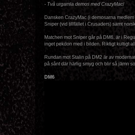
- Två urgamla demos med CrazyMac!
Dansken CrazyMac (i demosarna medlem i
Sniper (vid tillfället i Crusaders) samt nors
Matchen mot Sniper går på DM6, är i Regula
inget pekdon med i bilden. Riktigt kultigt al
Rundan mot Stalin på DM2 är av modernare 
på sånt där härlig smyg och blir så jämn 
DM6