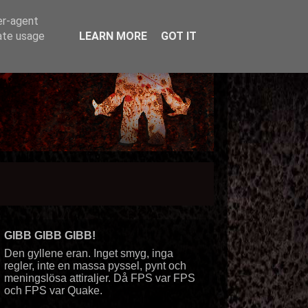
er-agent
rate usage
LEARN MORE
GOT IT
GIBB GIBB GIBB!
Den gyllene eran. Inget smyg, inga
regler, inte en massa pyssel, pynt och
meningslösa attiraljer. Då FPS var FPS
och FPS var Quake.