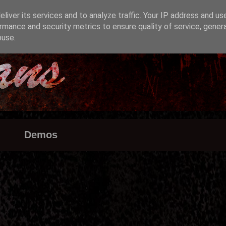
liver its services and to analyze traffic. Your IP address and us
rmance and security metrics to ensure quality of service, gene
buse.
Demos