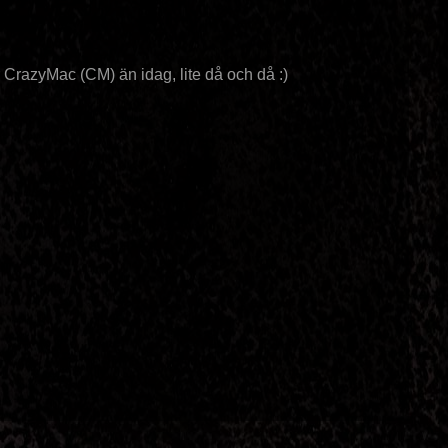
r CrazyMac (CM) än idag, lite då och då :)