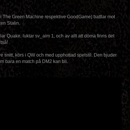
 The Green Machine respektive GoodGame) battlar mot
ken Stalin.
r Quake, luktar sv_aim 1, och av allt att döma finns det
ltså!
snitt, körs i QW och med upphottad spelstil. Den bjuder
som bara en match på DM2 kan bli.