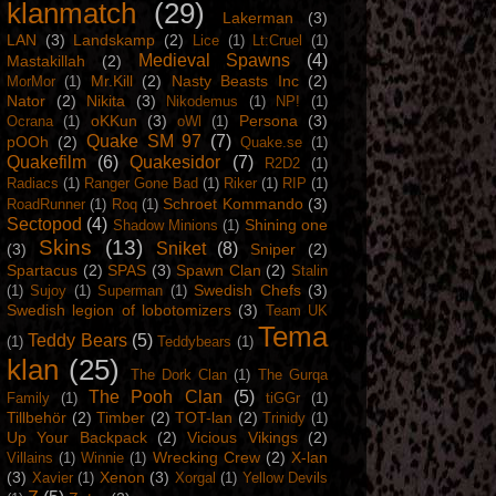
klanmatch
(29)
Lakerman
(3)
LAN
(3)
Landskamp
(2)
Lice
(1)
Lt:Cruel
(1)
Medieval Spawns
(4)
Mastakillah
(2)
Mr.Kill
(2)
Nasty Beasts Inc
(2)
MorMor
(1)
Nator
(2)
Nikita
(3)
Nikodemus
(1)
NP!
(1)
oKKun
(3)
Persona
(3)
Ocrana
(1)
oWl
(1)
Quake SM 97
(7)
pOOh
(2)
Quake.se
(1)
Quakefilm
(6)
Quakesidor
(7)
R2D2
(1)
Radiacs
(1)
Ranger Gone Bad
(1)
Riker
(1)
RIP
(1)
Schroet Kommando
(3)
RoadRunner
(1)
Roq
(1)
Sectopod
(4)
Shining one
Shadow Minions
(1)
Skins
(13)
Sniket
(8)
(3)
Sniper
(2)
Spartacus
(2)
SPAS
(3)
Spawn Clan
(2)
Stalin
Swedish Chefs
(3)
(1)
Sujoy
(1)
Superman
(1)
Swedish legion of lobotomizers
(3)
Team UK
Tema
Teddy Bears
(5)
(1)
Teddybears
(1)
klan
(25)
The Dork Clan
(1)
The Gurqa
The Pooh Clan
(5)
Family
(1)
tiGGr
(1)
Tillbehör
(2)
Timber
(2)
TOT-lan
(2)
Trinidy
(1)
Up Your Backpack
(2)
Vicious Vikings
(2)
Wrecking Crew
(2)
X-lan
Villains
(1)
Winnie
(1)
(3)
Xenon
(3)
Xavier
(1)
Xorgal
(1)
Yellow Devils