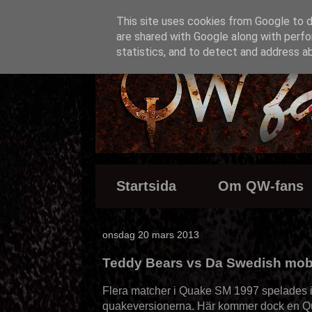
This site uses cookies from Google to de
are shared with Google along with perfo
statistics, and to detect and address a
Startsida
Om QW-fans
onsdag 20 mars 2013
Teddy Bears vs Da Swedish mob
Flera matcher i Quake SM 1997 spelades i 
quakeversionerna. Här kommer dock en Q