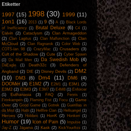
Etiketter
1998
(30)
1997
(15)
1999
(11)
1on1
(16)
9
(5)
2013
(1)
A
(1)
Black Lords
Brutal Deluxe
(6)
of Inefficiency
(1)
C4
(1)
Calvin
(2)
Cataclysm
(2)
Clan Armageddon
(2)
Clan
Clan Lagitus
(1)
Clan Malfunction
(1)
McCloud
(2)
Clan Ragnarok
(1)
Color Web
(1)
Crusaders
(3)
COTS-lan 98
(1)
CrazyMac
(1)
Cult of the Shadow
(2)
Cute
(2)
Cyber Spawn
Da Swedish Mob
(4)
(1)
Da Mail Men
(1)
Death32c
(3)
Defenders of
DaEagle
(1)
DM2
Angband
(2)
DIE
(2)
Disney Devils
(2)
(10)
Dm4
(11)
DM3
(6)
DM6
(4)
DOOMer
(4)
E1M2
(7)
E3M1
(2)
E2M1
(1)
E3M2
(2)
E3M3
(2)
E3M7
(1)
E4M8
(1)
Enforcer
Euthanasia
(3)
FAQ
(2)
(1)
Fenris
(1)
Game
Finnkampen
(1)
Flaming Fist
(1)
Focu
(1)
Over
(2)
Good Game
(1)
Gotrek
(1)
Guerillas in
da Mist
(1)
Hatti
(1)
Hellfire Clan
(1)
Hellsangel
(1)
Heroes
(2)
HonK
(2)
Hobbex
(1)
Honken
(1)
Humor
(19)
Icon of Pain
(5)
Impulse
(1)
Kask
(2)
Jay-Z
(1)
Jägarna
(1)
KickYourAss
(1)