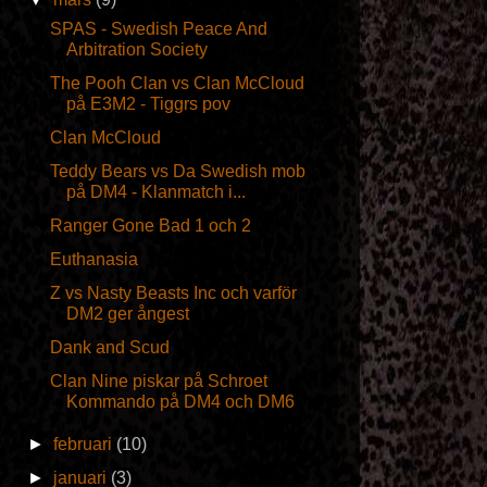
SPAS - Swedish Peace And
Arbitration Society
The Pooh Clan vs Clan McCloud
på E3M2 - Tiggrs pov
Clan McCloud
Teddy Bears vs Da Swedish mob
på DM4 - Klanmatch i...
Ranger Gone Bad 1 och 2
Euthanasia
Z vs Nasty Beasts Inc och varför
DM2 ger ångest
Dank and Scud
Clan Nine piskar på Schroet
Kommando på DM4 och DM6
►
februari
(10)
►
januari
(3)