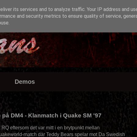
liver its services and to analyze traffic. Your IP address and us
rmance and security metrics to ensure quality of service, gene
buse.
Demos
 på DM4 - Klanmatch i Quake SM '97
RQ eftersom det var mitt i en brytpunkt mellan
uakeworld-match där Teddy Bears spelar mot Da Swedish