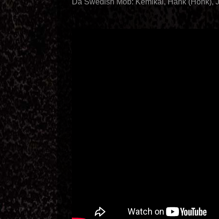
Da Swedish Mob: Kemikal, Hank (Honk), 