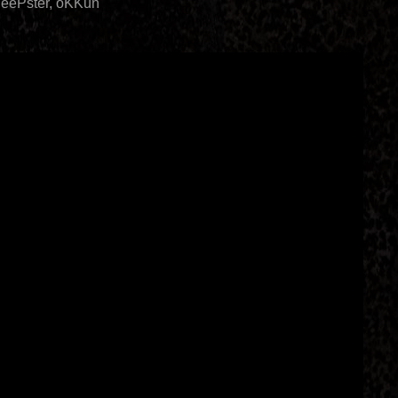
JeePster, oKKun