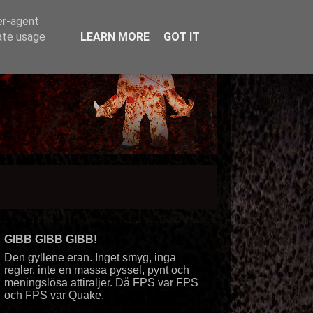
er-agent
rate usage
LEARN MORE
GOT IT
GIBB GIBB GIBB!
Den gyllene eran. Inget smyg, inga
regler, inte en massa pyssel, pynt och
meningslösa attiraljer. Då FPS var FPS
och FPS var Quake.