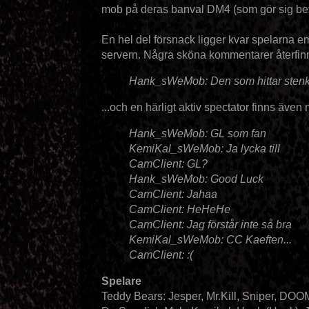
mob på deras banval DM4 (som gör sig bety
En hel del försnack ligger kvar spelarna e
servern. Några sköna kommentarer återfinn
Hank_sWeMob: Den som hittar stenk
...och en härligt aktiv spectator finns även
Hank_sWeMob: GL som fan
KemiKal_sWeMob: Ja lycka till
CamClient: GL?
Hank_sWeMob: Good Luck
CamClient: Jahaa
CamClient: HeHeHe
CamClient: Jag förstår inte så bra
KemiKal_sWeMob: CC Kaeften...
CamClient: :(
Spelare
Teddy Bears: Jesper, Mr.Kill, Sniper, DOO