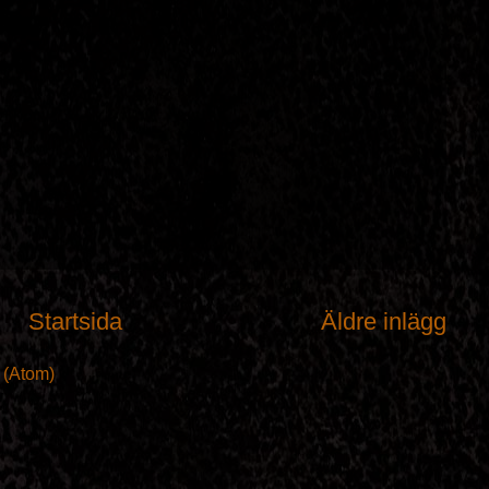
Startsida
Äldre inlägg
t (Atom)