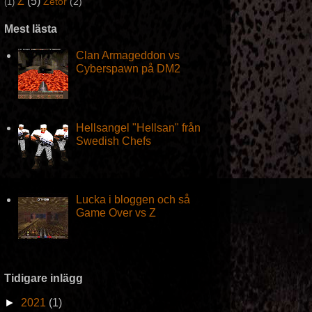
Z
(5)
Zetor
(2)
(1)
Mest lästa
Clan Armageddon vs
Cyberspawn på DM2
Hellsangel "Hellsan" från
Swedish Chefs
Lucka i bloggen och så
Game Over vs Z
Tidigare inlägg
►
2021
(1)