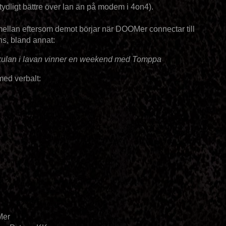
dligt bättre över lan än på modem i 4on4).
mellan eftersom demot börjar när DOOMer connectar till
s, bland annat:
ulan i lavan vinner en weekend med Tomppa
 med verbalt:
Mer