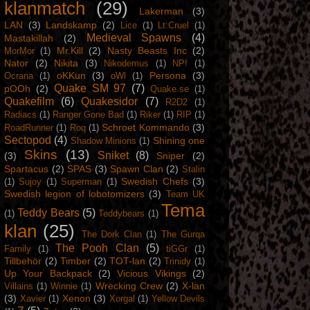
klanmatch
(29)
Lakerman
(3)
LAN
(3)
Landskamp
(2)
Lice
(1)
Lt:Cruel
(1)
Medieval Spawns
(4)
Mastakillah
(2)
Mr.Kill
(2)
Nasty Beasts Inc
(2)
MorMor
(1)
Nator
(2)
Nikita
(3)
Nikodemus
(1)
NP!
(1)
oKKun
(3)
Persona
(3)
Ocrana
(1)
oWl
(1)
Quake SM 97
(7)
pOOh
(2)
Quake.se
(1)
Quakefilm
(6)
Quakesidor
(7)
R2D2
(1)
Radiacs
(1)
Ranger Gone Bad
(1)
Riker
(1)
RIP
(1)
Schroet Kommando
(3)
RoadRunner
(1)
Roq
(1)
Sectopod
(4)
Shining one
Shadow Minions
(1)
Skins
(13)
Sniket
(8)
(3)
Sniper
(2)
Spartacus
(2)
SPAS
(3)
Spawn Clan
(2)
Stalin
Swedish Chefs
(3)
(1)
Sujoy
(1)
Superman
(1)
Swedish legion of lobotomizers
(3)
Team UK
Tema
Teddy Bears
(5)
(1)
Teddybears
(1)
klan
(25)
The Dork Clan
(1)
The Gurqa
The Pooh Clan
(5)
Family
(1)
tiGGr
(1)
Tillbehör
(2)
Timber
(2)
TOT-lan
(2)
Trinidy
(1)
Up Your Backpack
(2)
Vicious Vikings
(2)
Wrecking Crew
(2)
X-lan
Villains
(1)
Winnie
(1)
(3)
Xenon
(3)
Xavier
(1)
Xorgal
(1)
Yellow Devils