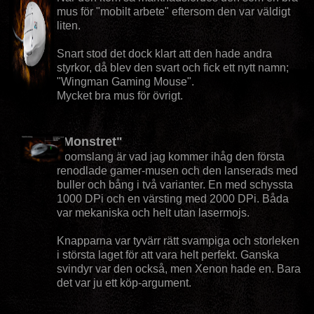
mus för "mobilt arbete" eftersom den var väldigt
liten.
Snart stod det dock klart att den hade andra
styrkor, då blev den svart och fick ett nytt namn;
"Wingman Gaming Mouse".
Mycket bra mus för övrigt.
"Monstret"
Boomslang är vad jag kommer ihåg den första
renodlade gamer-musen och den lanserads med
buller och bång i två varianter. En med schyssta
1000 DPi och en värsting med 2000 DPi. Båda
var mekaniska och helt utan lasermojs.
Knapparna var tyvärr rätt svampiga och storleken
i största laget för att vara helt perfekt. Ganska
svindyr var den också, men Xenon hade en. Bara
det var ju ett köp-argument.