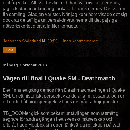
ej ihåg vilket. Allt var trevligt och han var mycket generös,
jag fick utan mankemang tanka alla hans demos. Det var en
fin samling. Glädjen var stor. När jag kom hem visade det sig
dock att de taffliga universal-drivrutinerna till det pajsiga
nätverkskortet gjort alla filer korrupta...
Johannes Söderlund
kl.
20:59
Inga kommentarer:
Dela
måndag 7 oktober 2013
Vägen till final i Quake SM - Deathmatch
Det finns ett gäng demos från Deathmatchtävlingen i Quake
SM. Ur ett historiskt perspektiv är de alla intressanta, och ur
ett underhållningsperspektiv finns det några höjdpunkter.
TB_DOOMer gick som bekant ur tävlingen som rättmätig
segrare för andra gången i ett svenskt mästerskap och
efteråt hade Hobbex sin egen tänkvärda reflektion på vad