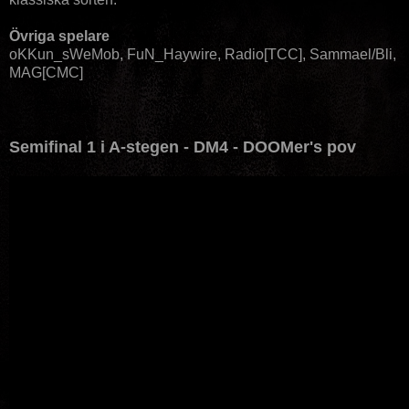
Övriga spelare
oKKun_sWeMob, FuN_Haywire, Radio[TCC], Sammael/Bli,
MAG[CMC]
Semifinal 1 i A-stegen - DM4 - DOOMer's pov