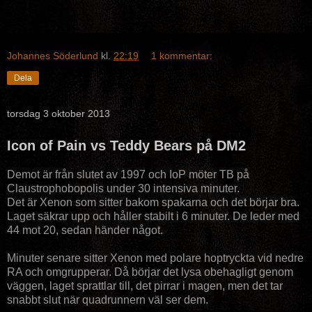
Johannes Söderlund
kl.
22:19
1 kommentar:
Dela
torsdag 3 oktober 2013
Icon of Pain vs Teddy Bears på DM2
Demot är från slutet av 1997 och IoP möter TB på
Claustrophobopolis under 30 intensiva minuter.
Det är Xenon som sitter bakom spakarna och det börjar bra.
Laget säkrar upp och håller stabilt i 6 minuter. De leder med
44 mot 20, sedan händer något.
Minuter senare sitter Xenon med polare hoptryckta vid nedre
RA och omgrupperar. Då börjar det lysa obehagligt genom
väggen, laget sprattlar till, det pirrar i magen, men det tar
snabbt slut när quadrunnern väl ser dem.