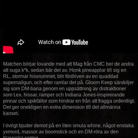
Matchen börjar lovande med att Mag från CMC ber de andra
att suga k*k, sedan bär det av. Honk pineapplar till sig en
RL, stormar hissrummet, blir fördriven av en quaddad
supernailgun, och efter ramlar det på. Gloom Keep särskiljer
sig som DM-bana genom en uppsättning av distraktioner
som t.ex. hissar, ramper och Indiana Jones-inspirerande
pinnar och spikfällor som hindrar en från att fragga ordentligt.
Det ger onekligen en extra dimension till det allmänna
kaoset.
I övrigt bjuder demot på en liten smula whine, något enstaka
yxmord, massor av boomstick och en DM-röra av den
klassiska sorten.