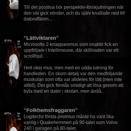
Till det positiva hör perspektiv-förskjutningen när
den väl gick sönder, och du själv knallade ned till
datoraffären...
"Lättviktaren"
Microsofts 2-knapparsmus som snabbt fick en
uppföljare i Intellimouse, där skillnaden var ett
scrollhjul.
Helt okej mus, men med en udda lutning för
handleden. En skum detalj var den medföljande
muskulan som ofta var alldeles för lätt (men inte
alltid). Det gick förstås smidigt att lösa genom att
byta med en dator i skolan, men ändå.
"Folkhemsfraggaren"
Logitechs första pilotmus måste ha varit lika
vanlig i Quakehemmen på 90-talet som Volvo
240 i garagen på 80-talet.