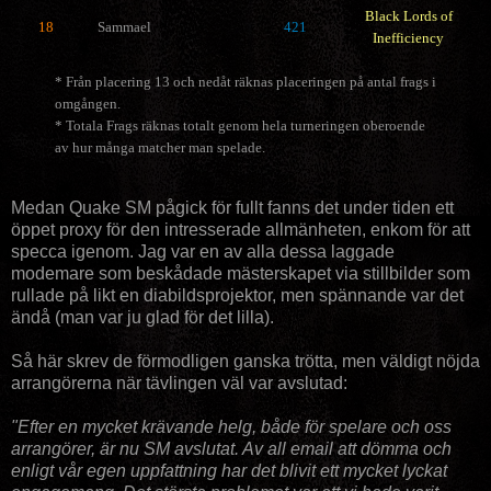
Black Lords of
18
Sammael
421
Inefficiency
* Från placering 13 och nedåt räknas placeringen på antal frags i
omgången.
* Totala Frags räknas totalt genom hela turneringen oberoende
av hur många matcher man spelade.
Medan Quake SM pågick för fullt fanns det under tiden ett
öppet proxy för den intresserade allmänheten, enkom för att
specca igenom. Jag var en av alla dessa laggade
modemare som beskådade mästerskapet via stillbilder som
rullade på likt en diabildsprojektor, men spännande var det
ändå (man var ju glad för det lilla).
Så här skrev de förmodligen ganska trötta, men väldigt nöjda
arrangörerna när tävlingen väl var avslutad:
"Efter en mycket krävande helg, både för spelare och oss
arrangörer, är nu SM avslutat. Av all email att dömma och
enligt vår egen uppfattning har det blivit ett mycket lyckat