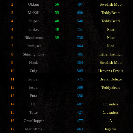
2
Okkun
56
497
Swedish Mob
3
Mr.Kill
55
696
TeddyBears
4
Sniper
48
546
TeddyBears
4
Sniket
48
751
Nine
6
Nikodemus
39
730
Nine
7
Paralyser
664
Nine
8
Shining_One
485
Killer Instinct
9
Honk
384
Swedish Mob
10
Zulg
505
Heavens Devils
11
Golden
575
Brutal Deluxe
12
Jesper
569
TeddyBears
13
Puta
350
-
14
FK
407
Crusaders
15
Totte
427
Crusaders
16
GrassHoppir
477
A
17
MarioBros
463
Jägarna