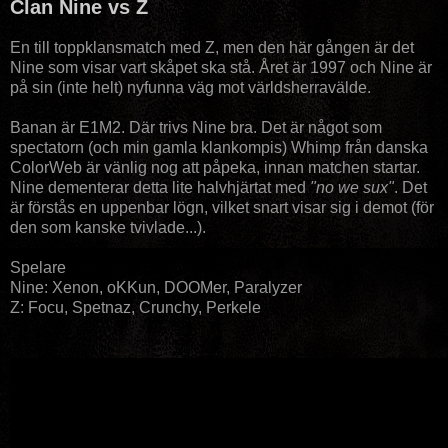
Clan Nine vs Z
En till toppklansmatch med Z, men den här gången är det
Nine som visar vart skåpet ska stå. Året är 1997 och Nine är
på sin (inte helt) nyfunna väg mot världsherravälde.
Banan är E1M2. Där trivs Nine bra. Det är något som
spectatorn (och min gamla klankompis) Whimp från danska
ColorWeb är vänlig nog att påpeka, innan matchen startar.
Nine dementerar detta lite halvhjärtat med
"no we sux"
. Det
är förstås en uppenbar lögn, vilket snart visar sig i demot (för
den som kanske tvivlade...).
Spelare
Nine: Xenon, oKKun, DOOMer, Paralyzer
Z: Focu, Spetnaz, Crunchy, Perkele