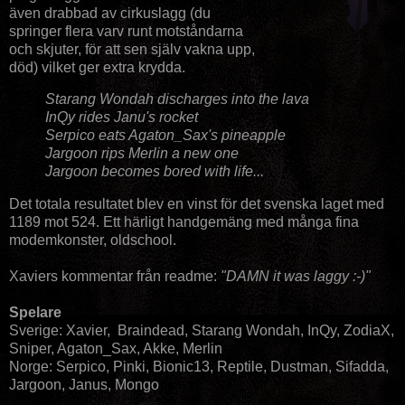
även drabbad av cirkuslagg (du
springer flera varv runt motståndarna
och skjuter, för att sen själv vakna upp,
död) vilket ger extra krydda.
Starang Wondah discharges into the lava
InQy rides Janu's rocket
Serpico eats Agaton_Sax's pineapple
Jargoon rips Merlin a new one
Jargoon becomes bored with life...
Det totala resultatet blev en vinst för det svenska laget med
1189 mot 524. Ett härligt handgemäng med många fina
modemkonster, oldschool.
Xaviers kommentar från readme:
"DAMN it was laggy :-)"
Spelare
Sverige: Xavier, Braindead, Starang Wondah, InQy, ZodiaX,
Sniper, Agaton_Sax, Akke, Merlin
Norge: Serpico, Pinki, Bionic13, Reptile, Dustman, Sifadda,
Jargoon, Janus, Mongo