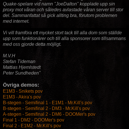
Quake-spelare vid namn "JoeDalton" kopplade upp sin
proxy mot våran och således avlastade våran server till stor
del. Sammanfattat så gick allting bra, förutom problemen
med internet.
Vi vill framföra ett mycket stort tack till alla dom som ställde
upp som funktionärer och till alla sponsorer som tillsammans
med oss gjorde detta möjligt.
M.V.H
Stefan Tideman
Mattias Hjemlstedt
Peter Sundheden"
Övriga demos:
E1M3 - Snikets pov
E1M3 - Akira's pov
B-stegen - Semifinal 1 - E1M1 - Mr.Kill's pov
B-stegen - Semifinal 2 - DM3 - Mr.Kill's pov
A-stegen - Semifinal 2 - DM6 - DOOMer's pov
Final 1 - DM2 - DOOMer's pov
Final 2 - E1M2 - Mr.Kill's pov