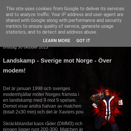
This site uses cookies from Google to deliver its services
and to analyze traffic. Your IP address and user-agent are
shared with Google along with performance and security
metrics to ensure quality of service, generate usage
statistics, and to detect and address abuse.
▼
LEARN MORE
GOT IT
onsdag 30 oktober 2013
Landskamp - Sverige mot Norge - Över
modem!
Det är januari 1998 och sveriges
modemhjältar möter Norges främsta i
en landskamp med 9 mot 9 spelare.
Demot visar andra halvan av matchen
(totalt 2x30 min) och det är Xaviers pov.
Skräckblandat kaos råder (DMM3) och
pingen ligger runt 200-300. Matchen är