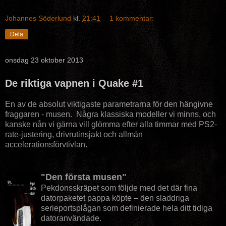
Johannes Söderlund
kl.
21:41
1 kommentar:
Dela
onsdag 23 oktober 2013
De riktiga vapnen i Quake #1
En av de absolut viktigaste parametrarna för den hängivne
fraggaren - musen. Några klassiska modeller vi minns, och
kanske nån vi gärna vill glömma efter alla timmar med PS2-
rate-justering, drivrutinsjakt och allmän
accelerationsförvtivlan.
"Den första musen"
Pekdonsskräpet som följde med det där fina
datorpaketet pappa köpte – den sladdriga
serieportsplågan som definierade hela ditt tidiga
datoranvändade.