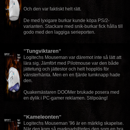
Och den var faktiskt helt rätt.
De med lyxigare burkar kunde köpa PS/2-
varianten. Stackare med snik-burkar fick hålla till
godo med den laggiga serieporten.
"Tungviktaren"
Logitechs Mouseman var däremot inte så lätt att
lära sig. Jämfört med Pilotmouse var den både
jättetung och jättestor och helt hopplös för
vänsterhänta. Men en en fjärde tumknapp hade
den.
Quakemästaren DOOMer brukade posera med
en dylik i PC-gamer reklamen. Stilpoäng!
"Kameleonten"
Logitechs Mouseman '96 är en märklig skapelse.
När den kom så marknadsfördes den som en bra