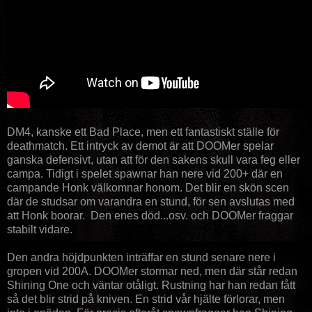
DM4, kanske ett Bad Place, men ett fantastiskt ställe för
deathmatch. Ett intryck av demot är att DOOMer spelar
ganska defensivt, utan att för den sakens skull vara feg eller
campa. Tidigt i spelet spawnar han nere vid 200+ där en
campande Honk välkomnar honom. Det blir en skön scen
där de studsar om varandra en stund, för sen avslutas med
att Honk boorar. Den enes död...osv. och DOOMer fraggar
stabilt vidare.
Den andra höjdpunkten inträffar en stund senare nere i
gropen vid 200A. DOOMer stormar ned, men där står redan
Shining One och väntar otåligt. Rustning har han redan fått
så det blir strid på kniven. En strid vår hjälte förlorar, men