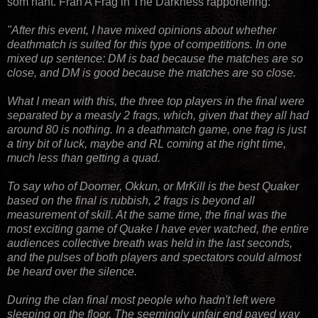
som hänt. Från A Frag in The Darkness rapportering:
"After this event, I have mixed opinions about whether
deathmatch is suited for this type of competitions. In one
mixed up sentence: DM is bad because the matches are so
close, and DM is good because the matches are so close.
What I mean with this, the three top players in the final were
separated by a measly 2 frags, which, given that they all had
around 80 is nothing. In a deathmatch game, one frag is just
a tiny bit of luck, maybe and RL coming at the right time,
much less than getting a quad.
To say who of Doomer, Okkun, or MrKill is the best Quaker
based on the final is rubbish, 2 frags is beyond all
measurement of skill. At the same time, the final was the
most exciting game of Quake I have ever watched, the entire
audiences collective breath was held in the last seconds,
and the pulses of both players and spectators could almost
be heard over the silence.
During the clan final most people who hadn't left were
sleeping on the floor. The seemingly unfair end paved way