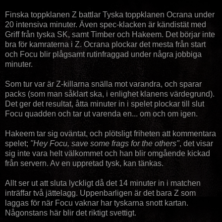
Finska toppklanen Z battlar Tyska toppklanen Ocrana under
20 intensiva minuter. Även spec-klacken är kändistät med
Griff från tyska SK, samt Timber och Hakeem. Det börjar inte
bra för kamraterna i Z. Ocrana plockar det mesta från start
och Focu blir plågsamt rutinfraggad under några jobbiga
minuter.
Som tur var är Z-killarna snälla mot varandra, och sparar
packs (som man såklart ska, i enlighet klanens värdegrund).
Det ger det resultat, åtta minuter in i spelet plockar till slut
Focu quadden och tar ut varenda en... om och om igen.
Hakeem tar sig oväntat, och plötsligt friheten att kommentara
spelet;
"Hey Focu, save some frags for the others"
, det visar
sig inte vara helt välkommet och han blir omgående kickad
från servern. Av en uppretad tysk, kan tänkas.
Allt ser ut att sluta lyckligt då det 14 minuter in i matchen
inträffar två jättelagg. Uppenbarligen är det bara Z som
laggas för när Focu vaknar har tyskarna snott kartan.
Någonstans här blir det riktigt svettigt.