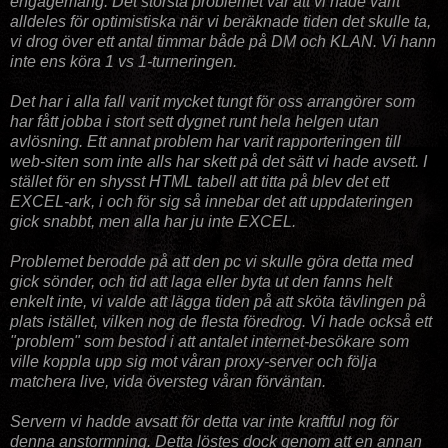
engagemang. Det största problemet var att vi hade varit
alldeles för optimistiska när vi beräknade tiden det skulle ta,
vi drog över ett antal timmar både på DM och KLAN. Vi hann
inte ens köra 1 vs 1-turneringen.
Det har i alla fall varit mycket tungt för oss arrangörer som
har fått jobba i stort sett dygnet runt hela helgen utan
avlösning. Ett annat problem har varit rapporteringen till
web-siten som inte alls har skett på det sätt vi hade avsett. I
stället för en shysst HTML tabell att titta på blev det ett
EXCEL-ark, i och för sig så innebar det att uppdateringen
gick snabbt, men alla har ju inte EXCEL.
Problemet berodde på att den pc vi skulle göra detta med
gick sönder, och tid att laga eller byta ut den fanns helt
enkelt inte, vi valde att lägga tiden på att sköta tävlingen på
plats istället, vilken nog de flesta föredrog. Vi hade också ett
"problem" som bestod i att antalet internet-besökare som
ville koppla upp sig mot våran proxy-server och följa
matchera live, vida översteg våran förväntan.
Servern vi hadde avsatt för detta var inte kraftful nog för
denna anstormning. Detta löstes dock genom att en annan