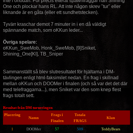
inte i onödan. För precis efteråt spawnfraggar han Shining
One och plockar hans RL. Att inte någon skrev "tur" eller
liknande är en gåta (eller ett sundhetstecken).
Tyvärr kraschar demot 7 minuter in i en då väldigt
spännande match, som oKKun leder...
Övriga spelare:
oKKun_SweMob, Honk_SweMob, [9]Sniket,
Shining_One[KI], TB_Sniper
Sammanställt så blev slutresultatet för hjältarna i DM-
tävlingen enligt html-faksimilet nedan. En frag i skillnad
mellan oKKun och DOOMer i finalen (och så var det det där
med telefraggarna...), men Sniket var den som knep flest
frags totalt sett.
Resultat från DM turneringen
Placering
Frags i
Totala
Namn
Klan
Finalen
FRAGS
1
DOOMer
57
509
TeddyBears