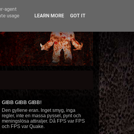
er-agent
rate usage
LEARN MORE
GOT IT
GIBB GIBB GIBB!
Den gyllene eran. Inget smyg, inga
regler, inte en massa pyssel, pynt och
meningslösa attiraljer. Då FPS var FPS
och FPS var Quake.