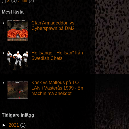
Z
(5)
Zetor
(2)
(1)
Mest lästa
Clan Armageddon vs
Cyberspawn på DM2
Hellsangel "Hellsan" från
Swedish Chefs
Kask vs Malleus på TOT-
LAN i Västerås 1999 - En
machinima anekdot
Tidigare inlägg
►
2021
(1)