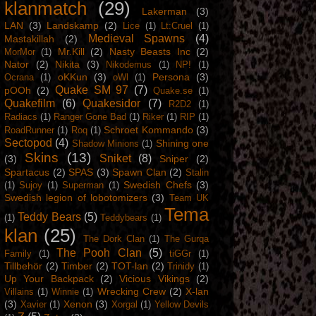
klanmatch
(29)
Lakerman
(3)
LAN
(3)
Landskamp
(2)
Lice
(1)
Lt:Cruel
(1)
Medieval Spawns
(4)
Mastakillah
(2)
Mr.Kill
(2)
Nasty Beasts Inc
(2)
MorMor
(1)
Nator
(2)
Nikita
(3)
Nikodemus
(1)
NP!
(1)
oKKun
(3)
Persona
(3)
Ocrana
(1)
oWl
(1)
Quake SM 97
(7)
pOOh
(2)
Quake.se
(1)
Quakefilm
(6)
Quakesidor
(7)
R2D2
(1)
Radiacs
(1)
Ranger Gone Bad
(1)
Riker
(1)
RIP
(1)
Schroet Kommando
(3)
RoadRunner
(1)
Roq
(1)
Sectopod
(4)
Shining one
Shadow Minions
(1)
Skins
(13)
Sniket
(8)
(3)
Sniper
(2)
Spartacus
(2)
SPAS
(3)
Spawn Clan
(2)
Stalin
Swedish Chefs
(3)
(1)
Sujoy
(1)
Superman
(1)
Swedish legion of lobotomizers
(3)
Team UK
Tema
Teddy Bears
(5)
(1)
Teddybears
(1)
klan
(25)
The Dork Clan
(1)
The Gurqa
The Pooh Clan
(5)
Family
(1)
tiGGr
(1)
Tillbehör
(2)
Timber
(2)
TOT-lan
(2)
Trinidy
(1)
Up Your Backpack
(2)
Vicious Vikings
(2)
Wrecking Crew
(2)
X-lan
Villains
(1)
Winnie
(1)
(3)
Xenon
(3)
Xavier
(1)
Xorgal
(1)
Yellow Devils