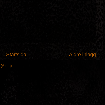
Startsida
Äldre inlägg
t (Atom)