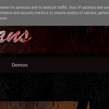
liver its services and to analyze traffic. Your IP address and us
rmance and security metrics to ensure quality of service, gene
buse.
Demos