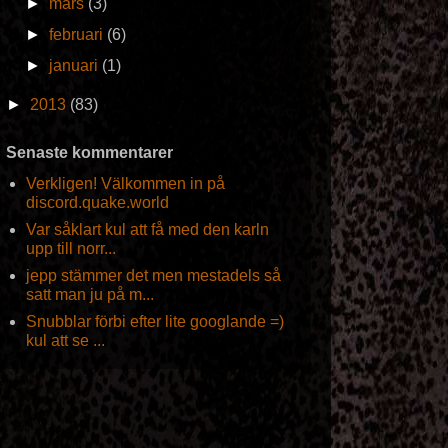
►
mars
(3)
►
februari
(6)
►
januari
(1)
►
2013
(83)
Senaste kommentarer
Verkligen! Välkommen in på
discord.quake.world
Var såklart kul att få med den karln
upp till norr...
jepp stämmer det men mestadels så
satt man ju på m...
Snubblar förbi efter lite googlande =)
kul att se ...