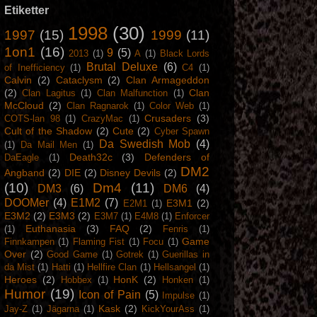
Etiketter
1998
(30)
1997
(15)
1999
(11)
1on1
(16)
9
(5)
2013
(1)
A
(1)
Black Lords
Brutal Deluxe
(6)
of Inefficiency
(1)
C4
(1)
Calvin
(2)
Cataclysm
(2)
Clan Armageddon
(2)
Clan
Clan Lagitus
(1)
Clan Malfunction
(1)
McCloud
(2)
Clan Ragnarok
(1)
Color Web
(1)
Crusaders
(3)
COTS-lan 98
(1)
CrazyMac
(1)
Cult of the Shadow
(2)
Cute
(2)
Cyber Spawn
Da Swedish Mob
(4)
(1)
Da Mail Men
(1)
Death32c
(3)
Defenders of
DaEagle
(1)
DM2
Angband
(2)
DIE
(2)
Disney Devils
(2)
(10)
Dm4
(11)
DM3
(6)
DM6
(4)
DOOMer
(4)
E1M2
(7)
E3M1
(2)
E2M1
(1)
E3M2
(2)
E3M3
(2)
E3M7
(1)
E4M8
(1)
Enforcer
Euthanasia
(3)
FAQ
(2)
(1)
Fenris
(1)
Game
Finnkampen
(1)
Flaming Fist
(1)
Focu
(1)
Over
(2)
Good Game
(1)
Gotrek
(1)
Guerillas in
da Mist
(1)
Hatti
(1)
Hellfire Clan
(1)
Hellsangel
(1)
Heroes
(2)
HonK
(2)
Hobbex
(1)
Honken
(1)
Humor
(19)
Icon of Pain
(5)
Impulse
(1)
Kask
(2)
Jay-Z
(1)
Jägarna
(1)
KickYourAss
(1)