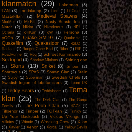
klanmatch
(29)
Lakerman
(3)
LAN
(3)
Landskamp
(2)
Lice
(1)
Lt:Cruel
(1)
Medieval Spawns
(4)
Mastakillah
(2)
Mr.Kill
(2)
Nasty Beasts Inc
(2)
MorMor
(1)
Nator
(2)
Nikita
(3)
Nikodemus
(1)
NP!
(1)
oKKun
(3)
Persona
(3)
Ocrana
(1)
oWl
(1)
Quake SM 97
(7)
pOOh
(2)
Quake.se
(1)
Quakefilm
(6)
Quakesidor
(7)
R2D2
(1)
Radiacs
(1)
Ranger Gone Bad
(1)
Riker
(1)
RIP
(1)
Schroet Kommando
(3)
RoadRunner
(1)
Roq
(1)
Sectopod
(4)
Shining one
Shadow Minions
(1)
Skins
(13)
Sniket
(8)
(3)
Sniper
(2)
Spartacus
(2)
SPAS
(3)
Spawn Clan
(2)
Stalin
Swedish Chefs
(3)
(1)
Sujoy
(1)
Superman
(1)
Swedish legion of lobotomizers
(3)
Team UK
Tema
Teddy Bears
(5)
(1)
Teddybears
(1)
klan
(25)
The Dork Clan
(1)
The Gurqa
The Pooh Clan
(5)
Family
(1)
tiGGr
(1)
Tillbehör
(2)
Timber
(2)
TOT-lan
(2)
Trinidy
(1)
Up Your Backpack
(2)
Vicious Vikings
(2)
Wrecking Crew
(2)
X-lan
Villains
(1)
Winnie
(1)
(3)
Xenon
(3)
Xavier
(1)
Xorgal
(1)
Yellow Devils