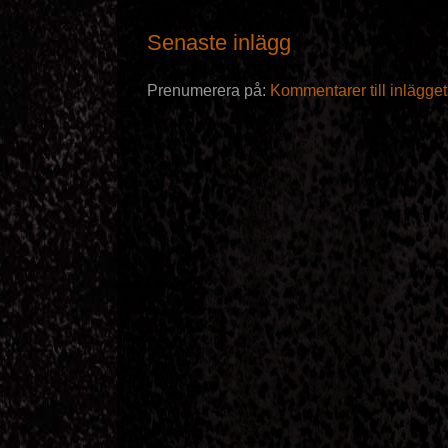
Senaste inlägg
Prenumerera på:
Kommentarer till inlägge