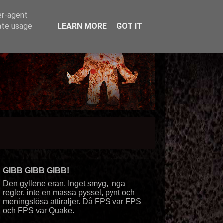
er-agent
rate usage
LEARN MORE
GOT IT
GIBB GIBB GIBB!
Den gyllene eran. Inget smyg, inga
regler, inte en massa pyssel, pynt och
meningslösa attiraljer. Då FPS var FPS
och FPS var Quake.