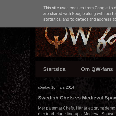
This site uses cookies from Google to de
are shared with Google along with perfo
statistics, and to detect and address a
Startsida
Om QW-fans
söndag 16 mars 2014
Swedish Chefs vs Medieval Sp
Mer på temat Chefs. Här är ett grymt demo
mer inarbetade line-ups. Medieval Spawns ä