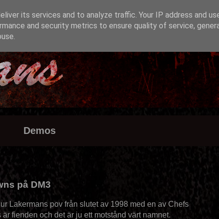
liver its services and to analyze traffic. Your IP address and us
rmance and security metrics to ensure quality of service, gene
buse.
Demos
awns på DM3
 ur Lakermans pov från slutet av 1998 med en av Chefs
r fienden och det är ju ett motstånd värt namnet.