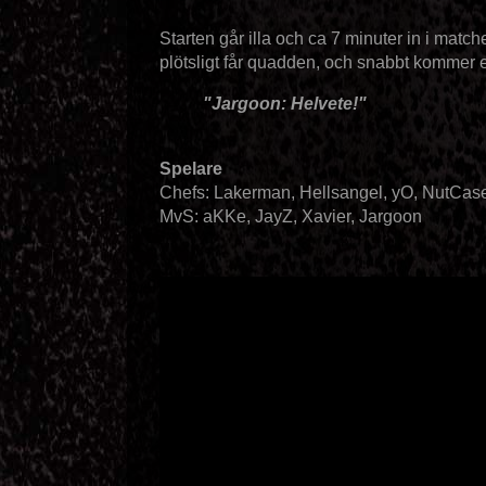
Starten går illa och ca 7 minuter in i matc
plötsligt får quadden, och snabbt kommer e
"Jargoon: Helvete!"
Spelare
Chefs: Lakerman, Hellsangel, yO, NutCas
MvS:
aKKe, JayZ, Xavier, Jargoon