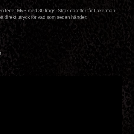
hen leder MvS med 30 frags. Strax därefter får Lakerman
tt direkt utryck för vad som sedan händer;
e