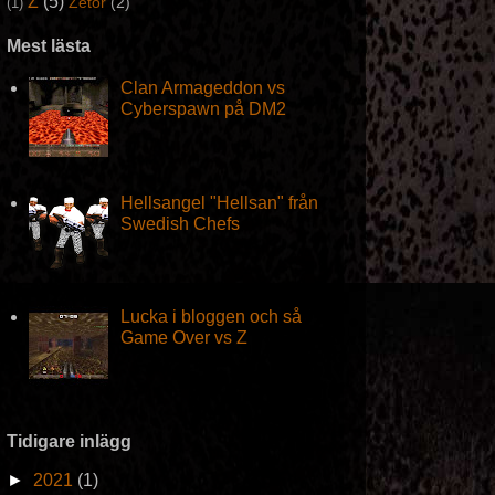
Z
(5)
Zetor
(2)
(1)
Mest lästa
Clan Armageddon vs
Cyberspawn på DM2
Hellsangel "Hellsan" från
Swedish Chefs
Lucka i bloggen och så
Game Over vs Z
Tidigare inlägg
►
2021
(1)