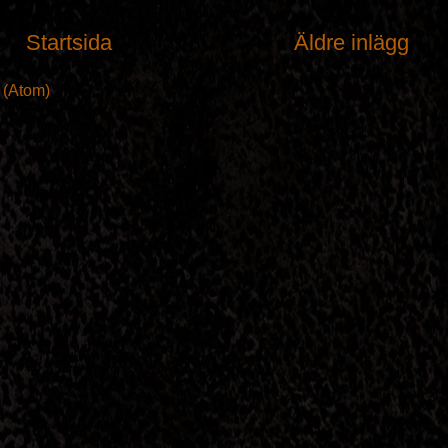
Startsida
Äldre inlägg
t (Atom)