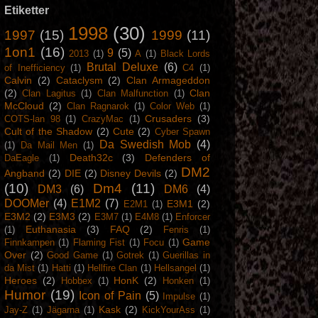
Etiketter
1998
(30)
1997
(15)
1999
(11)
1on1
(16)
9
(5)
2013
(1)
A
(1)
Black Lords
Brutal Deluxe
(6)
of Inefficiency
(1)
C4
(1)
Calvin
(2)
Cataclysm
(2)
Clan Armageddon
(2)
Clan
Clan Lagitus
(1)
Clan Malfunction
(1)
McCloud
(2)
Clan Ragnarok
(1)
Color Web
(1)
Crusaders
(3)
COTS-lan 98
(1)
CrazyMac
(1)
Cult of the Shadow
(2)
Cute
(2)
Cyber Spawn
Da Swedish Mob
(4)
(1)
Da Mail Men
(1)
Death32c
(3)
Defenders of
DaEagle
(1)
DM2
Angband
(2)
DIE
(2)
Disney Devils
(2)
(10)
Dm4
(11)
DM3
(6)
DM6
(4)
DOOMer
(4)
E1M2
(7)
E3M1
(2)
E2M1
(1)
E3M2
(2)
E3M3
(2)
E3M7
(1)
E4M8
(1)
Enforcer
Euthanasia
(3)
FAQ
(2)
(1)
Fenris
(1)
Game
Finnkampen
(1)
Flaming Fist
(1)
Focu
(1)
Over
(2)
Good Game
(1)
Gotrek
(1)
Guerillas in
da Mist
(1)
Hatti
(1)
Hellfire Clan
(1)
Hellsangel
(1)
Heroes
(2)
HonK
(2)
Hobbex
(1)
Honken
(1)
Humor
(19)
Icon of Pain
(5)
Impulse
(1)
Kask
(2)
Jay-Z
(1)
Jägarna
(1)
KickYourAss
(1)