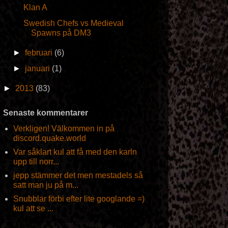
Klan A
Swedish Chefs vs Medieval
Spawns på DM3
►
februari
(6)
►
januari
(1)
►
2013
(83)
Senaste kommentarer
Verkligen! Välkommen in på
discord.quake.world
Var såklart kul att få med den karln
upp till norr...
jepp stämmer det men mestadels så
satt man ju på m...
Snubblar förbi efter lite googlande =)
kul att se ...