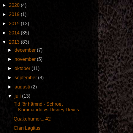
►
2020
(4)
►
2019
(1)
►
2015
(12)
►
2014
(35)
▼
2013
(83)
►
december
(7)
►
november
(5)
►
oktober
(11)
►
september
(8)
►
augusti
(2)
▼
juli
(13)
Tid för hämnd - Schroet
Kommando vs Disney Devils ...
Quakehumor... #2
Clan Lagitus