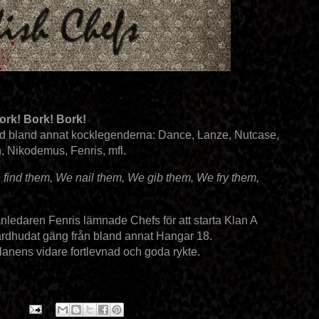
ork! Bork! Bork!
ed bland annat kocklegenderna: Dance, Lanze, Nutcase,
 Nikodemus, Fenris, mfl.
e find them, We nail them, We gib them, We fry them,
anledaren Fenris lämnade Chefs för att starta Klan A
årdhudat gäng från bland annat Hangar 18.
lanens vidare fortlevnad och goda rykte.