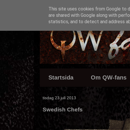
This site uses cookies from Google to de
are shared with Google along with perfo
statistics, and to detect and address a
Startsida
Om QW-fans
tisdag 23 juli 2013
Swedish Chefs