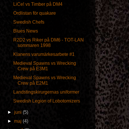
LiCe! vs Timber på DM4
Ordlistan för quakare
Swedish Chefs
Blues News
R2D2 vs Riker på DM6 - TOT-LAN
sommaren 1998
Klanens varumärkesarbete #1
Medieval Spawns vs Wrecking
Crew på E3M1
Medieval Spawns vs Wrecking
Crew på E2M1
Landstingskirurgernas uniformer
Swedish Legion of Lobotomizers
►
juni
(5)
►
maj
(4)