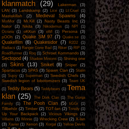
klanmatch
(29)
Lakerman
(3)
LAN
(3)
Landskamp
(2)
Lice
(1)
Lt:Cruel
(1)
Medieval Spawns
(4)
Mastakillah
(2)
Mr.Kill
(2)
Nasty Beasts Inc
(2)
MorMor
(1)
Nator
(2)
Nikita
(3)
Nikodemus
(1)
NP!
(1)
oKKun
(3)
Persona
(3)
Ocrana
(1)
oWl
(1)
Quake SM 97
(7)
pOOh
(2)
Quake.se
(1)
Quakefilm
(6)
Quakesidor
(7)
R2D2
(1)
Radiacs
(1)
Ranger Gone Bad
(1)
Riker
(1)
RIP
(1)
Schroet Kommando
(3)
RoadRunner
(1)
Roq
(1)
Sectopod
(4)
Shining one
Shadow Minions
(1)
Skins
(13)
Sniket
(8)
(3)
Sniper
(2)
Spartacus
(2)
SPAS
(3)
Spawn Clan
(2)
Stalin
Swedish Chefs
(3)
(1)
Sujoy
(1)
Superman
(1)
Swedish legion of lobotomizers
(3)
Team UK
Tema
Teddy Bears
(5)
(1)
Teddybears
(1)
klan
(25)
The Dork Clan
(1)
The Gurqa
The Pooh Clan
(5)
Family
(1)
tiGGr
(1)
Tillbehör
(2)
Timber
(2)
TOT-lan
(2)
Trinidy
(1)
Up Your Backpack
(2)
Vicious Vikings
(2)
Wrecking Crew
(2)
X-lan
Villains
(1)
Winnie
(1)
(3)
Xenon
(3)
Xavier
(1)
Xorgal
(1)
Yellow Devils