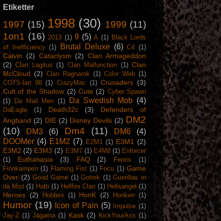
Etiketter
1998
(30)
1997
(15)
1999
(11)
1on1
(16)
9
(5)
2013
(1)
A
(1)
Black Lords
Brutal Deluxe
(6)
of Inefficiency
(1)
C4
(1)
Calvin
(2)
Cataclysm
(2)
Clan Armageddon
(2)
Clan
Clan Lagitus
(1)
Clan Malfunction
(1)
McCloud
(2)
Clan Ragnarok
(1)
Color Web
(1)
Crusaders
(3)
COTS-lan 98
(1)
CrazyMac
(1)
Cult of the Shadow
(2)
Cute
(2)
Cyber Spawn
Da Swedish Mob
(4)
(1)
Da Mail Men
(1)
Death32c
(3)
Defenders of
DaEagle
(1)
DM2
Angband
(2)
DIE
(2)
Disney Devils
(2)
(10)
Dm4
(11)
DM3
(6)
DM6
(4)
DOOMer
(4)
E1M2
(7)
E3M1
(2)
E2M1
(1)
E3M2
(2)
E3M3
(2)
E3M7
(1)
E4M8
(1)
Enforcer
Euthanasia
(3)
FAQ
(2)
(1)
Fenris
(1)
Game
Finnkampen
(1)
Flaming Fist
(1)
Focu
(1)
Over
(2)
Good Game
(1)
Gotrek
(1)
Guerillas in
da Mist
(1)
Hatti
(1)
Hellfire Clan
(1)
Hellsangel
(1)
Heroes
(2)
HonK
(2)
Hobbex
(1)
Honken
(1)
Humor
(19)
Icon of Pain
(5)
Impulse
(1)
Kask
(2)
Jay-Z
(1)
Jägarna
(1)
KickYourAss
(1)