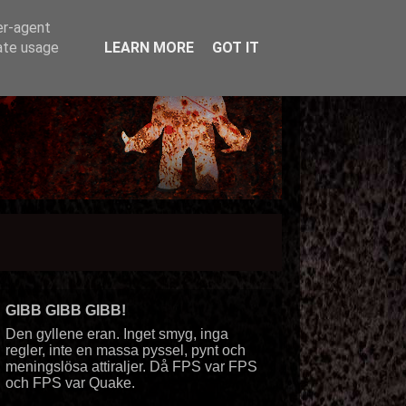
er-agent
rate usage
LEARN MORE
GOT IT
GIBB GIBB GIBB!
Den gyllene eran. Inget smyg, inga
regler, inte en massa pyssel, pynt och
meningslösa attiraljer. Då FPS var FPS
och FPS var Quake.