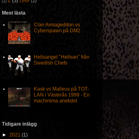
Z
(5)
Zetor
(2)
(1)
Mest lästa
Clan Armageddon vs
Cyberspawn på DM2
Hellsangel "Hellsan" från
Swedish Chefs
Kask vs Malleus på TOT-
LAN i Västerås 1999 - En
machinima anekdot
Tidigare inlägg
►
2021
(1)