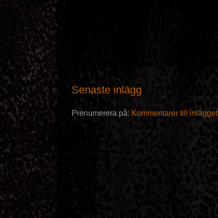
Senaste inlägg
Prenumerera på:
Kommentarer till inlägge