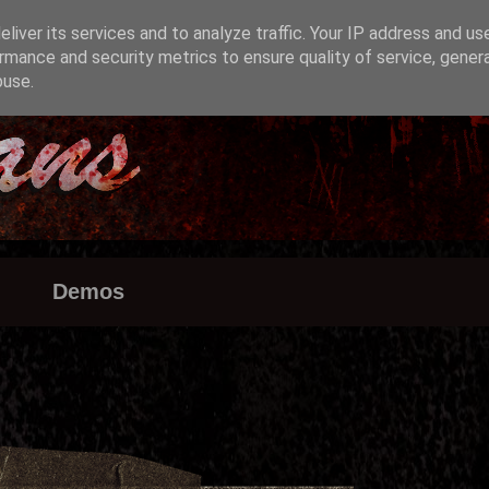
liver its services and to analyze traffic. Your IP address and us
rmance and security metrics to ensure quality of service, gene
buse.
Demos