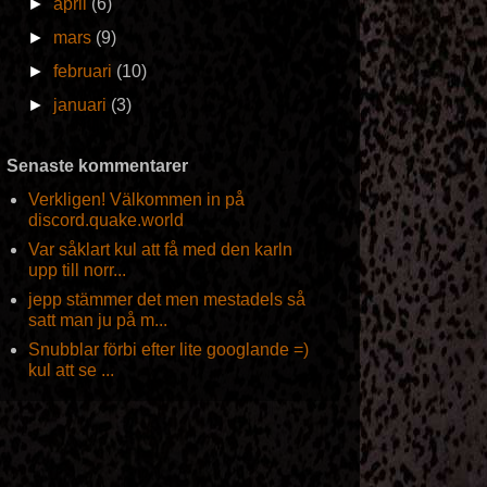
►
april
(6)
►
mars
(9)
►
februari
(10)
►
januari
(3)
Senaste kommentarer
Verkligen! Välkommen in på
discord.quake.world
Var såklart kul att få med den karln
upp till norr...
jepp stämmer det men mestadels så
satt man ju på m...
Snubblar förbi efter lite googlande =)
kul att se ...