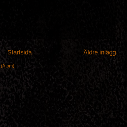
Startsida
Äldre inlägg
t (Atom)