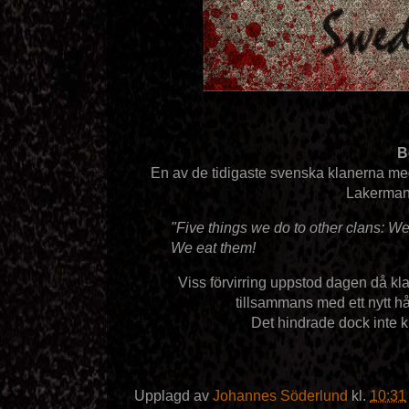
B
En av de tidigaste svenska klanerna m
Lakerman,
"Five things we do to other clans: W
We eat them!
Viss förvirring uppstod dagen då kl
tillsammans med ett nytt h
Det hindrade dock inte k
Upplagd av
Johannes Söderlund
kl.
10:31